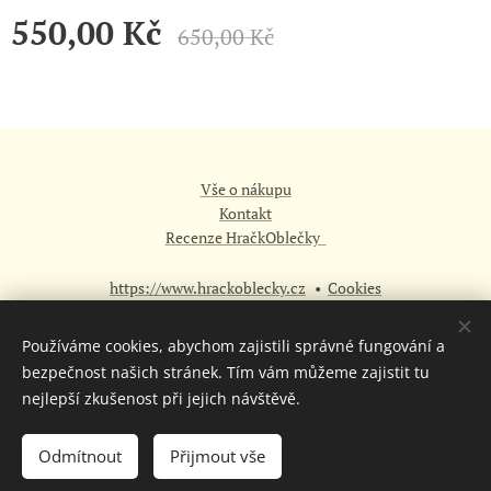
550,00
Kč
650,00
Kč
Vše o nákupu
Kontakt
Recenze HračkOblečky
https://www.hrackoblecky.cz
Cookies
Měna
Používáme cookies, abychom zajistili správné fungování a
CZK Kč
EUR €
bezpečnost našich stránek. Tím vám můžeme zajistit tu
nejlepší zkušenost při jejich návštěvě.
Do košíku
Odmítnout
Přijmout vše