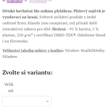
Dětská bavlněná lila mikina plyšákem.
Plyšový zajíček je
vyndavací na hraní.
Světově unikátní produkt z české
rodinné firmy. Kšandy jsou rozepínací, což přináší další
interaktivní zábavu pro dítě.
Složení
– 95 % bavlna, 5 %
elastan, 250 g/m² s certifikací OEKO-TEX®. Odešleme ihned
i na Slovensko.
Velikostní tabulka mikiny s hračko
u Výrobce: HračkOblečky.
Skladem.
Zvolte si variantu:
Velik
ost